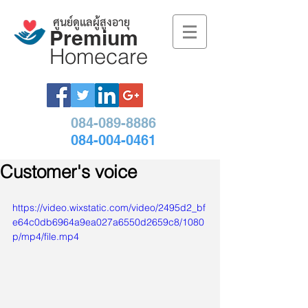
ศูนย์ดูแลผู้สูงอายุ
Premium
Homecare
084-089-8886
084-004-0461
Customer's voice
https://video.wixstatic.com/video/2495d2_bf
e64c0db6964a9ea027a6550d2659c8/1080
p/mp4/file.mp4