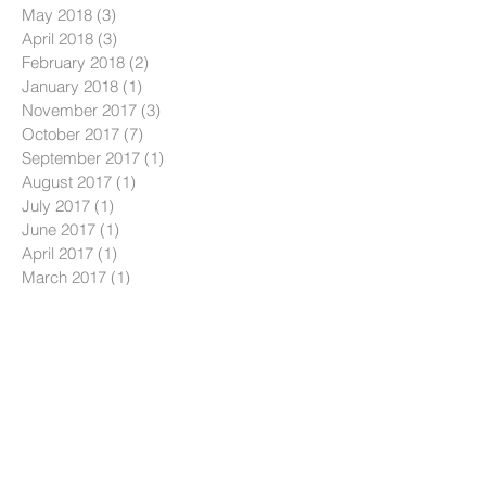
May 2018
(3)
3 posts
April 2018
(3)
3 posts
February 2018
(2)
2 posts
January 2018
(1)
1 post
November 2017
(3)
3 posts
October 2017
(7)
7 posts
September 2017
(1)
1 post
August 2017
(1)
1 post
July 2017
(1)
1 post
June 2017
(1)
1 post
April 2017
(1)
1 post
March 2017
(1)
1 post
January 2017
(1)
1 post
Search By Tags
AI
smarthome
การช่วยฟื้นคืนชีพ (CPR)
การปฐมพยาบาลเบื้องต้น
การใช้เครื่องกระตุ้นการเต้นของหัวใจอัตโนมัติ (AED)
คณะพยาบาลศาสตร์ มหาวิทยาลัยมหิดล
ดูแลผู้สูงอายุ
ทศบาลนครนนทบุรี