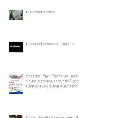
Customer's voice
PremiumHomecare Thai PBS
การอบรมเรื่อง " โอกาส และความ
ท้าทานของพยาบาลวิชาชีพในการ
เปิดศูนย์ดูแลผู้สูงอายุ แบบมืออาชีพ"
ฝึกซ้อมดับเพลิง และการอพยบหนี